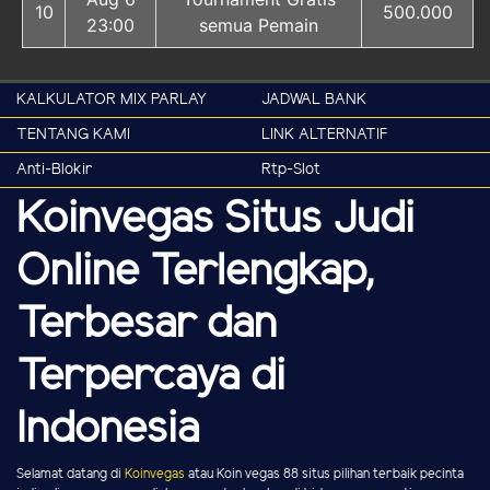
10
500.000
23:00
semua Pemain
KALKULATOR MIX PARLAY
JADWAL BANK
TENTANG KAMI
LINK ALTERNATIF
Anti-Blokir
Rtp-Slot
Koinvegas Situs Judi
Online Terlengkap,
Terbesar dan
Terpercaya di
Indonesia
Selamat datang di
Koinvegas
atau Koin vegas 88 situs pilihan terbaik pecinta