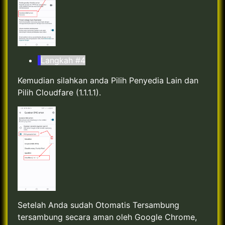
Langkah #4
Kemudian silahkan anda Pilih Penyedia Lain dan
Pilih Cloudfare (1.1.1.1).
Setelah Anda sudah Otomatis Tersambung
tersambung secara aman oleh Google Chrome,