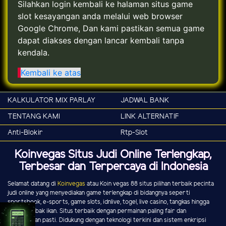
Silahkan login kembali ke halaman situs game
slot kesayangan anda melalui web browser
Google Chrome, Dan kami pastikan semua game
dapat diakses dengan lancar kembali tanpa
kendala.
Kembali ke atas
KALKULATOR MIX PARLAY
JADWAL BANK
TENTANG KAMI
LINK ALTERNATIF
Anti-Blokir
Rtp-Slot
Koinvegas Situs Judi Online Terlengkap,
Terbesar dan Terpercaya di Indonesia
Selamat datang di
Koinvegas
atau Koin vegas 88 situs pilihan terbaik pecinta
judi online yang menyediakan game terlengkap di bidangnya seperti
sportsbook, e-sports, game slots, idnlive, togel, live casino, tangkas hingga
game tembak ikan. Situs terbaik dengan permainan paling fair dan
kemenangan pasti. Didukung dengan teknologi terkini dan sistem enkripsi