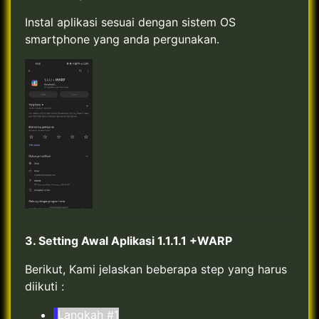
Instal aplikasi sesuai dengan sistem OS
smartphone yang anda pergunakan.
3. Setting Awal Aplikasi 1.1.1.1 +WARP
Berikut, Kami jelaskan beberapa step yang harus
diikuti :
Langkah #1