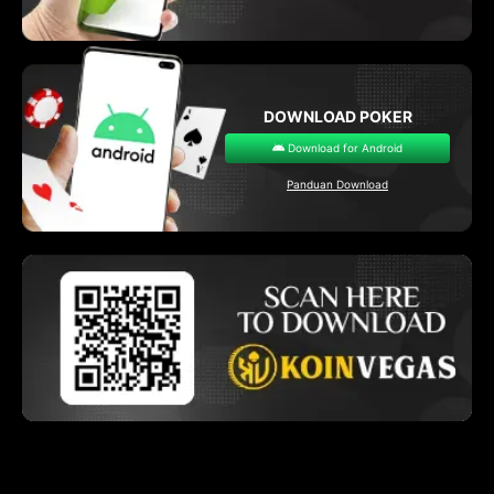
DOWNLOAD POKER
Download for Android
Panduan Download