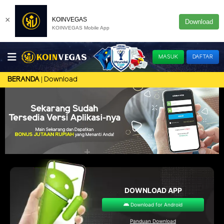
×
KOINVEGAS
Download
KOINVEGAS Mobile App
MASUK
DAFTAR
Download
BERANDA
DOWNLOAD APP
Download for Android
Panduan Download